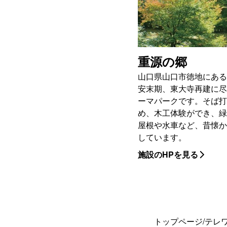
重源の郷
山口県山口市徳地にある
安末期、東大寺再建に尽
ーマパークです。そば打
め、木工体験ができ、緑
屋根や水車など、昔懐か
しています。
施設のHPを見る
トップページ
/
テレ