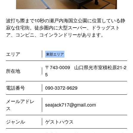
波打ち際まで10秒の瀬戸内海国立公園に位置している静
寂な住宅街。徒歩圏内に大型スーパー、ドラッグスト
ア、コンビニ、コインランドリーがあります。
エリア
東部エリア
〒743-0009
山口県光市室積松原21-2
所在地
5
電話番号
090-3372-9629
メールアドレ
seajack717@gmail.com
ス
ジャンル
ゲストハウス