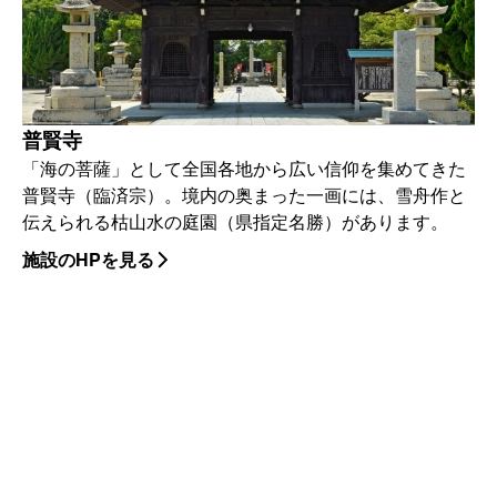
普賢寺
「海の菩薩」として全国各地から広い信仰を集めてきた
普賢寺（臨済宗）。境内の奥まった一画には、雪舟作と
伝えられる枯山水の庭園（県指定名勝）があります。
施設のHPを見る
関連リンク
トップページ
/
テレワーク施設を探す
/
ワーケーション施設を探す
/
プログラムを探す
/
モデルコースを探す
ページの先頭へ戻る