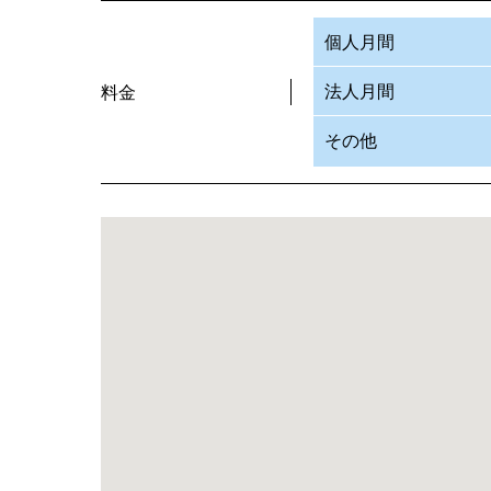
個人月間
法人月間
料金
その他