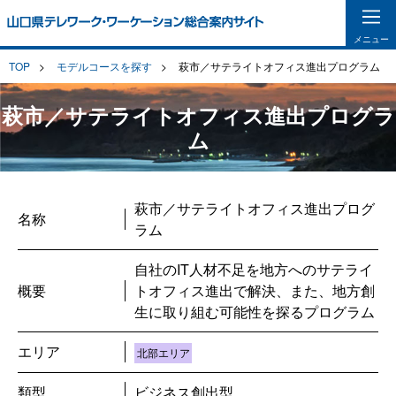
メニュー
TOP
モデルコースを探す
萩市／サテライトオフィス進出プログラム
萩市／サテライトオフィス進出プログラ
ム
萩市／サテライトオフィス進出プログ
名称
ラム
自社のIT人材不足を地方へのサテライ
概要
トオフィス進出で解決、また、地方創
生に取り組む可能性を探るプログラム
エリア
北部エリア
類型
ビジネス創出型